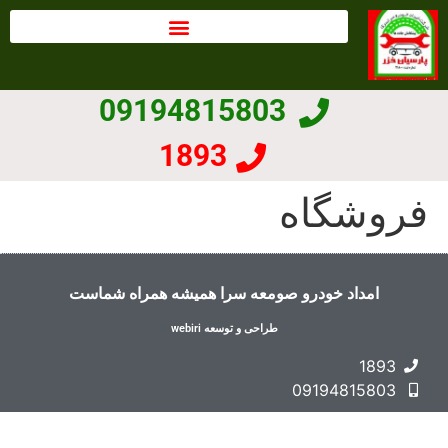
09194815803
1893
فروشگاه
امداد خودرو صومعه سرا همیشه همراه شماست
طراحی و توسعه webiri
1893
09194815803